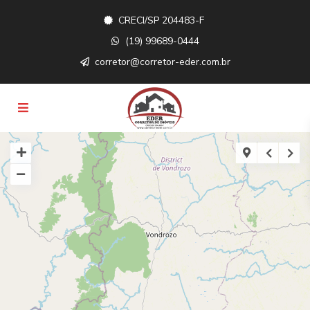
CRECI/SP 204483-F
(19) 99689-0444
corretor@corretor-eder.com.br