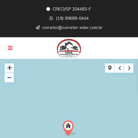
CRECI/SP 204483-F
(19) 99689-0444
corretor@corretor-eder.com.br