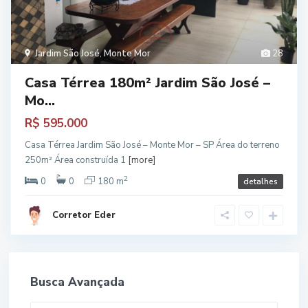
Jardim São José
,
Monte Mor
28
Casa Térrea 180m² Jardim São José –
Mo...
R$ 595.000
Casa Térrea Jardim São José – Monte Mor – SP Área do terreno
250m² Área construída 1
[more]
2
0
0
180 m
detalhes
Corretor Eder
Busca Avançada