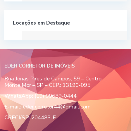
Locações em Destaque
EDER CORRETOR DE IMÓVEIS
Rua Jonas Pires de Campos, 59 – Centro
Monte Mor – SP – CEP.: 13190-095
WhatsApp:
(19) 99689-0444
E-mail:
eder.corretor44@gmail.com
CRECI/SP:
204483-F