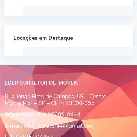
Locações em Destaque
EDER CORRETOR DE IMÓVEIS
Rua Jonas Pires de Campos, 59 – Centro
Monte Mor – SP – CEP.: 13190-095
WhatsApp:
(19) 99689-0444
E-mail:
eder.corretor44@gmail.com
CRECI/SP:
204483-F