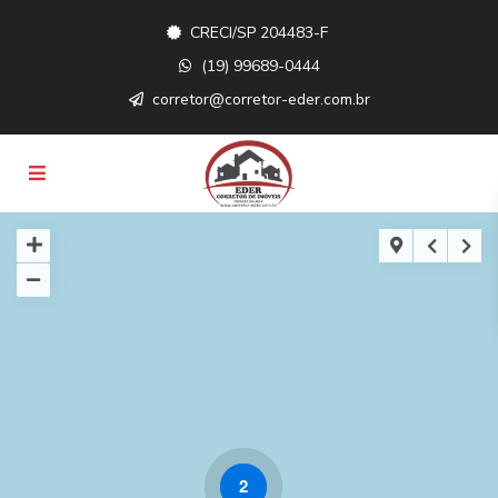
CRECI/SP 204483-F
(19) 99689-0444
corretor@corretor-eder.com.br
2