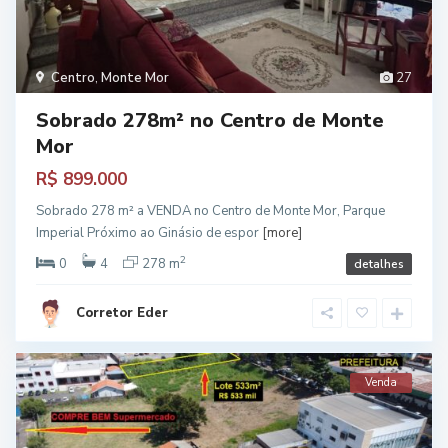
Centro
,
Monte Mor
27
Sobrado 278m² no Centro de Monte
Mor
R$ 899.000
Sobrado 278 m² a VENDA no Centro de Monte Mor, Parque
Imperial Próximo ao Ginásio de espor
[more]
2
0
4
278 m
detalhes
Corretor Eder
Venda