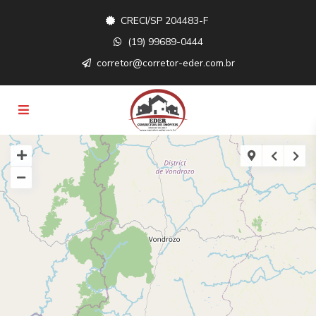
CRECI/SP 204483-F
(19) 99689-0444
corretor@corretor-eder.com.br