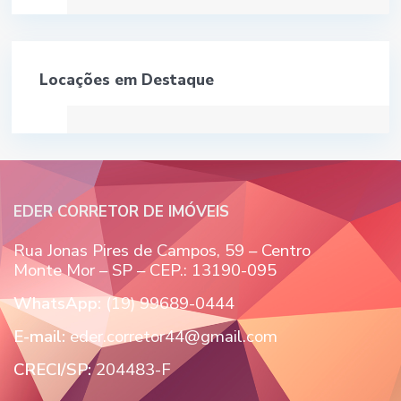
Locações em Destaque
EDER CORRETOR DE IMÓVEIS
Rua Jonas Pires de Campos, 59 – Centro
Monte Mor – SP – CEP.: 13190-095
WhatsApp:
(19) 99689-0444
E-mail:
eder.corretor44@gmail.com
CRECI/SP:
204483-F