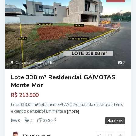
Gaivotas
,
Monte Mor
2
Lote 338 m² Residencial GAIVOTAS
Monte Mor
R$ 219.900
Lote 338,08 m² totalmente PLANO Ao lado da quadra de Tênis
e campo de futebol Em frente a
[more]
2
0
0
338 m
detalhes
Corretor Eder