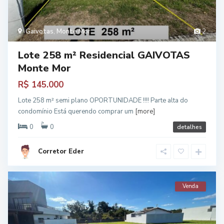
Gaivotas
,
Monte Mor
2
Lote 258 m² Residencial GAIVOTAS
Monte Mor
R$ 145.000
Lote 258 m² semi plano OPORTUNIDADE !!!! Parte alta do
condomínio Está querendo comprar um
[more]
0
0
detalhes
Corretor Eder
Venda