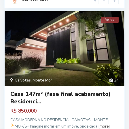
Venda
Gaivotas
,
Monte Mor
24
Casa 147m² (fase final acabamento)
Residenci...
R$ 850.000
CASA MODERNA NO RESIDENCIAL GAIVOTAS – MONTE
MOR/SP
Imagine morar em um imóvel onde cada
[more]