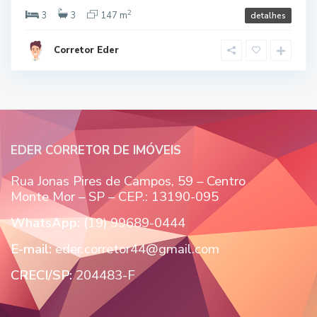
2
3
3
147 m
detalhes
Corretor Eder
EDER CORRETOR DE IMÓVEIS
Rua Jonas Pires de Campos, 59 – Centro
Monte Mor – SP – CEP.: 13190-095
WhatsApp:
(19) 99689-0444
E-mail:
eder.corretor44@gmail.com
CRECI/SP:
204483-F