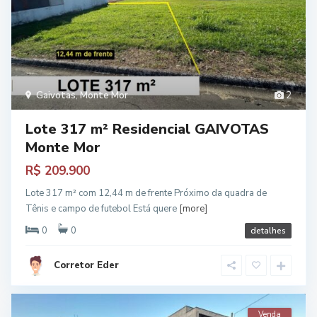
Gaivotas
,
Monte Mor
2
Lote 317 m² Residencial GAIVOTAS
Monte Mor
R$ 209.900
Lote 317 m² com 12,44 m de frente Próximo da quadra de
Tênis e campo de futebol Está quere
[more]
0
0
detalhes
Corretor Eder
Venda