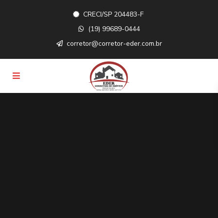
CRECI/SP 204483-F
(19) 99689-0444
corretor@corretor-eder.com.br