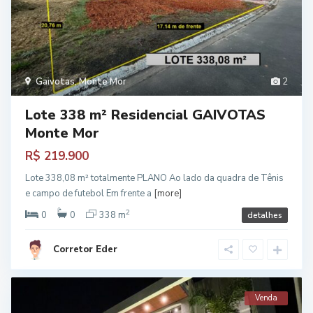
Gaivotas
,
Monte Mor
2
Lote 338 m² Residencial GAIVOTAS
Monte Mor
R$ 219.900
Lote 338,08 m² totalmente PLANO Ao lado da quadra de Tênis
e campo de futebol Em frente a
[more]
2
0
0
338 m
detalhes
Corretor Eder
Venda