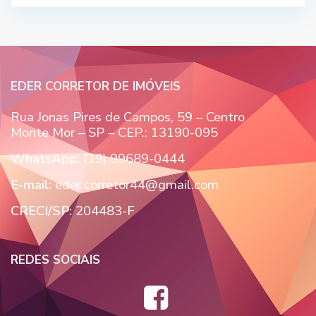
EDER CORRETOR DE IMÓVEIS
Rua Jonas Pires de Campos, 59 – Centro
Monte Mor – SP – CEP.: 13190-095
WhatsApp:
(19) 99689-0444
E-mail:
eder.corretor44@gmail.com
CRECI/SP:
204483-F
REDES SOCIAIS