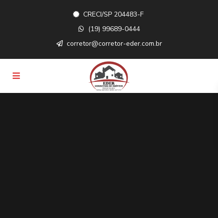
CRECI/SP 204483-F
(19) 99689-0444
corretor@corretor-eder.com.br