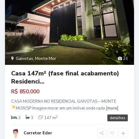
Gaivotas
,
Monte Mor
24
Casa 147m² (fase final acabamento)
Residenci...
R$ 850.000
CASA MODERNA NO RESIDENCIAL GAIVOTAS – MONTE
MOR/SP
Imagine morar em um imóvel onde cada
[more]
2
3
3
147 m
detalhes
Corretor Eder