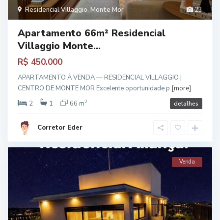
Residencial Villaggio
,
Monte Mor
23
Apartamento 66m² Residencial
Villaggio Monte...
R$ 450.000
APARTAMENTO À VENDA — RESIDENCIAL VILLAGGIO |
CENTRO DE MONTE MOR Excelente oportunidade p
[more]
2
2
1
66 m
detalhes
Corretor Eder
Venda