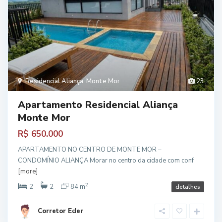
Residencial Aliança
,
Monte Mor
23
Apartamento Residencial Aliança
Monte Mor
R$ 650.000
APARTAMENTO NO CENTRO DE MONTE MOR –
CONDOMÍNIO ALIANÇA Morar no centro da cidade com conf
[more]
2
2
2
84 m
detalhes
Corretor Eder