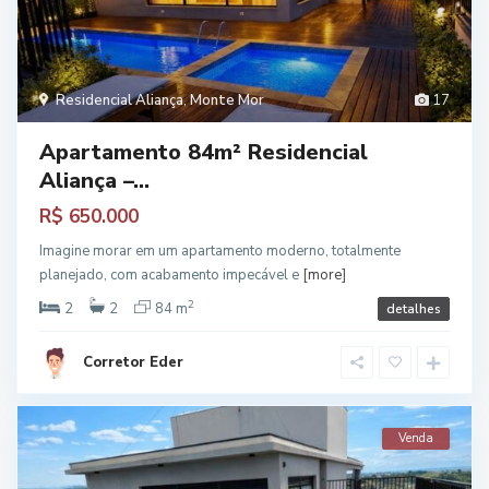
Residencial Aliança
,
Monte Mor
17
Apartamento 84m² Residencial
Aliança –...
R$ 650.000
Imagine morar em um apartamento moderno, totalmente
planejado, com acabamento impecável e
[more]
2
2
2
84 m
detalhes
Corretor Eder
Venda