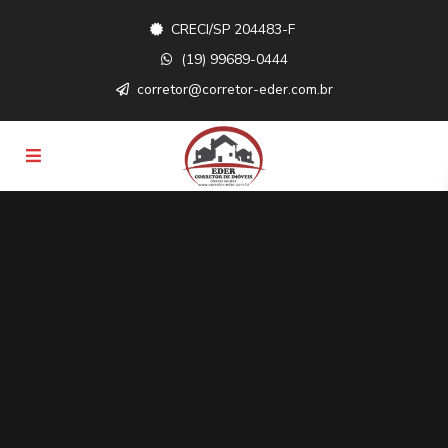
CRECI/SP 204483-F
(19) 99689-0444
corretor@corretor-eder.com.br