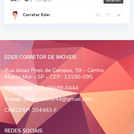
2
0
68 m
detalhes
Corretor Eder
EDER CORRETOR DE IMÓVEIS
Rua Jonas Pires de Campos, 59 – Centro
Monte Mor – SP – CEP.: 13190-095
WhatsApp:
(19) 99689-0444
E-mail:
eder.corretor44@gmail.com
CRECI/SP:
204483-F
REDES SOCIAIS