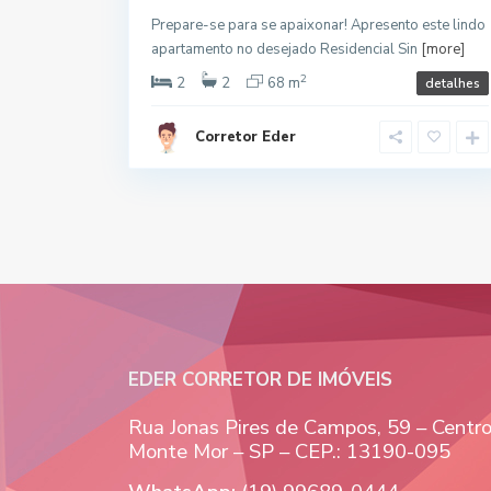
Prepare-se para se apaixonar! Apresento este lindo
apartamento no desejado Residencial Sin
[more]
2
2
2
68 m
detalhes
Corretor Eder
EDER CORRETOR DE IMÓVEIS
Rua Jonas Pires de Campos, 59 – Centr
Monte Mor – SP – CEP.: 13190-095