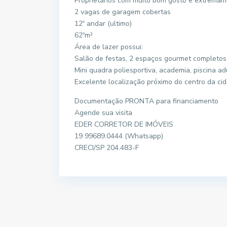
Proprietários com muito bom gosto e extrema
2 vagas de garagem cobertas
12º andar (ultimo)
62ºm²
Área de lazer possui:
Salão de festas, 2 espaços gourmet completos
Mini quadra poliesportiva, academia, piscina adul
Excelente localização próximo do centro da ci
Documentação PRONTA para financiamento
Agende sua visita
EDER CORRETOR DE IMÓVEIS
19 99689.0444 (Whatsapp)
CRECI/SP 204.483-F