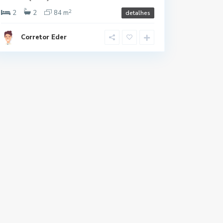
2
2
2
84 m
detalhes
Corretor Eder