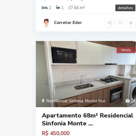
2
2
1
66 m
detalhes
Corretor Eder
Venda
Residencial Sinfonia
,
Monte Mor
24
Apartamento 68m² Residencial
Sinfonia Monte ...
R$ 450.000