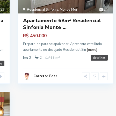
23
Residencial Sinfonia
,
Monte Mor
24
ça
Apartamento 68m² Residencial
Sinfonia Monte ...
R$ 450.000
Prepare-se para se apaixonar! Apresento este lindo
com
apartamento no desejado Residencial Sin
[more]
2
2
2
68 m
detalhes
es
Corretor Eder
a