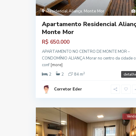
Residencial Aliança
,
Monte Mor
Apartamento Residencial Alian
Monte Mor
R$ 650.000
APARTAMENTO NO CENTRO DE MONTE MOR –
CONDOMÍNIO ALIANÇA Morar no centro da cidade 
conf
[more]
2
2
2
84 m
detalh
Corretor Eder
Vend