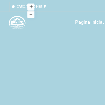
CRECI/SP 204483-F
Página Inicial