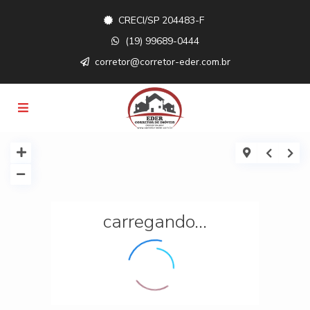
CRECI/SP 204483-F
(19) 99689-0444
corretor@corretor-eder.com.br
carregando...